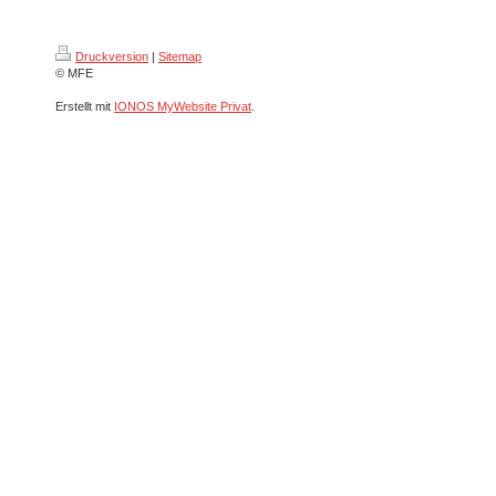
Druckversion
|
Sitemap
© MFE
Erstellt mit
IONOS MyWebsite Privat
.